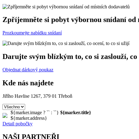
Zpříjemněte si pobyt výbornou snídaní od 
Prozkoumejte nabídku snídaní
Darujte svým blízkým to, co si zaslouží, co o
Objednat dárkový poukaz
Kde nás najdete
Jiřího Havlise 1267, 379 01 Třeboň
${marker.image ? `
` : ``}
${marker.title}
${marker.address}
Detail pobočky
NAŠI PARTNEŘI