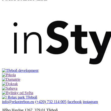
info@relaxtrebon.eu
(+420) 732 114 005
facebook
instagram
Jiřího Havlise 1267, 379 01 Třeboň