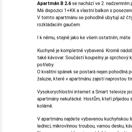
Apartmán B 2.6
se nachází ve 2. nadzemním 
Má dispozici 1+KK a vlastní balkon s posezen
V tomto apartmánu se pohodlně ubytují až čty
rozkládacím gaučem.
I k němu, stejně jako ke všem ostatním, máte
Kuchyně je kompletně vybavená. Kromě nádobí
také kávovar. Součástí koupelny je sprchový ko
potřeby.
O kvalitní spánek se postará nejen pohodlná po
žaluzie, které v apartmánu zajistí naprostou t
Vysokorychlostní internet a Smart televize js
apartmány nekuřácké. Hostům, kteří přijedou s
kolárně.
V apartmánu najdete vybavenou kuchyňskou li
lednicí, mikrovlnnou troubou, varnou desku, ká