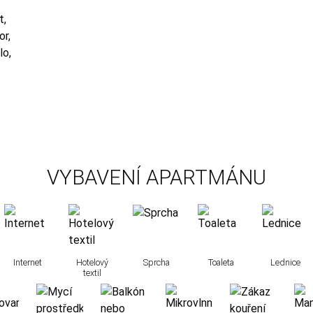
t,
or,
lo,
VYBAVENÍ APARTMÁNU
Internet
Hotelový
Sprcha
Toaleta
Lednice
textil