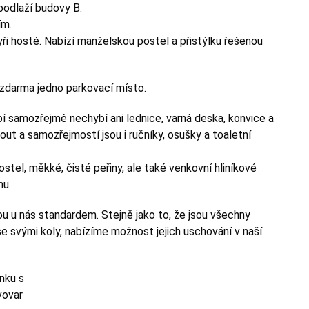
podlaží budovy B.
ím.
ři hosté. Nabízí manželskou postel a přistýlku řešenou
 zdarma jedno parkovací místo.
 samozřejmě nechybí ani lednice, varná deska, konvice a
ut a samozřejmostí jsou i ručníky, osušky a toaletní
stel, měkké, čisté peřiny, ale také venkovní hliníkové
mu.
ou u nás standardem. Stejně jako to, že jsou všechny
e svými koly, nabízíme možnost jejich uschování v naší
nku s
vovar