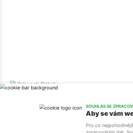
info@relaxtrebon.eu
(+420) 732 114 005
facebook
instag
Jiřího Havlise 1267, 379 01 Třeboň
SOUHLAS SE ZPRACOV
Aby se vám we
Pro co nejpohodlněj
Obchodní podmínky
zpracováním dat. Souh