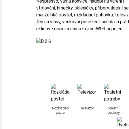
Nespresso, varná konvice, nádobí na vaření i
stolování, hrnečky, skleničky, příbory, jídelní se
manželská postel, rozkládací pohovka, televiz
fén na vlasy, venkovní posezení, sušák na prád
úklidové náčiní a samozřejmě WIFI připojení.
Rozkládací
Televizor
Toaletní
postel
potřeby