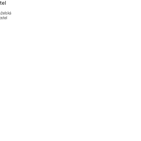
želská
ostel