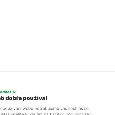
ram
ÁNÍM DAT
b dobře používal
ší používání webu potřebujeme váš souhlas se
las udělíte kliknutím na tlačítko "Povolit vše".