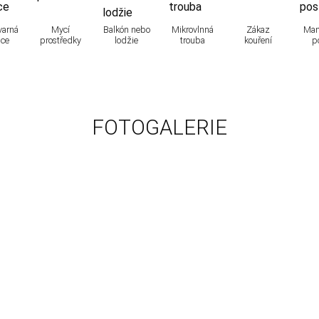
varná
Mycí
Balkón nebo
Mikrovlnná
Zákaz
Man
ice
prostředky
lodžie
trouba
kouření
p
FOTOGALERIE