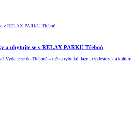
žitky a ubytujte se v RELAX PARKU Třeboň
? Vydejte se do Třeboně – města rybníků, lázní, cyklostezek a kulturní