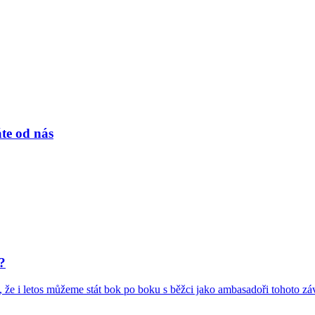
te od nás
?
e i letos můžeme stát bok po boku s běžci jako ambasadoři tohoto závo