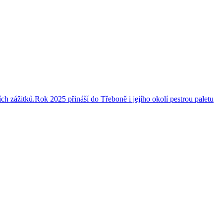
ch zážitků.Rok 2025 přináší do Třeboně i jejího okolí pestrou paletu