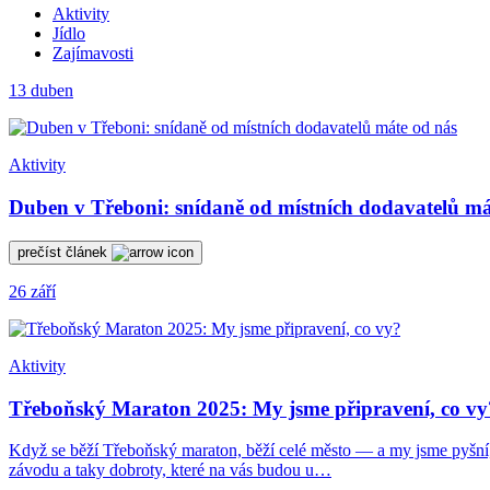
Aktivity
Jídlo
Zajímavosti
13
duben
Aktivity
Duben v Třeboni: snídaně od místních dodavatelů má
prečíst článek
26
září
Aktivity
Třeboňský Maraton 2025: My jsme připravení, co vy
Když se běží Třeboňský maraton, běží celé město — a my jsme pyšní, ž
závodu a taky dobroty, které na vás budou u…