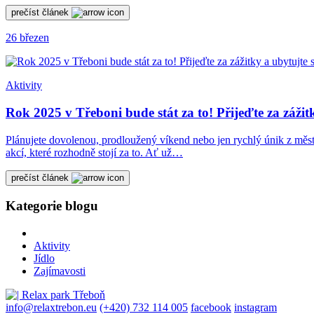
prečíst článek
26
březen
Aktivity
Rok 2025 v Třeboni bude stát za to! Přijeďte za zá
Plánujete dovolenou, prodloužený víkend nebo jen rychlý únik z města
akcí, které rozhodně stojí za to. Ať už…
prečíst článek
Kategorie blogu
Aktivity
Jídlo
Zajímavosti
info@relaxtrebon.eu
(+420) 732 114 005
facebook
instagram