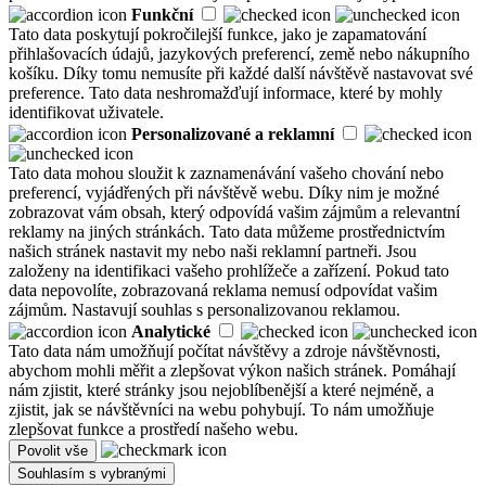
Funkční
Tato data poskytují pokročilejší funkce, jako je zapamatování
přihlašovacích údajů, jazykových preferencí, země nebo nákupního
košíku. Díky tomu nemusíte při každé další návštěvě nastavovat své
preference. Tato data neshromažďují informace, které by mohly
identifikovat uživatele.
Personalizované a reklamní
Tato data mohou sloužit k zaznamenávání vašeho chování nebo
preferencí, vyjádřených při návštěvě webu. Díky nim je možné
zobrazovat vám obsah, který odpovídá vašim zájmům a relevantní
reklamy na jiných stránkách. Tato data můžeme prostřednictvím
našich stránek nastavit my nebo naši reklamní partneři. Jsou
založeny na identifikaci vašeho prohlížeče a zařízení. Pokud tato
data nepovolíte, zobrazovaná reklama nemusí odpovídat vašim
zájmům. Nastavují souhlas s personalizovanou reklamou.
Analytické
Tato data nám umožňují počítat návštěvy a zdroje návštěvnosti,
abychom mohli měřit a zlepšovat výkon našich stránek. Pomáhají
nám zjistit, které stránky jsou nejoblíbenější a které nejméně, a
zjistit, jak se návštěvníci na webu pohybují. To nám umožňuje
zlepšovat funkce a prostředí našeho webu.