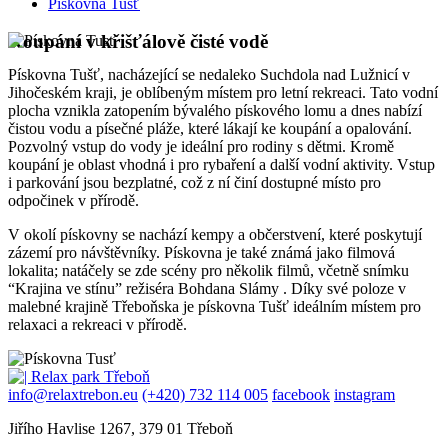
Pískovna Tusť
Koupání v křišťálově čisté vodě
Pískovna Tušť, nacházející se nedaleko Suchdola nad Lužnicí v
Jihočeském kraji, je oblíbeným místem pro letní rekreaci. Tato vodní
plocha vznikla zatopením bývalého pískového lomu a dnes nabízí
čistou vodu a písečné pláže, které lákají ke koupání a opalování.
Pozvolný vstup do vody je ideální pro rodiny s dětmi. Kromě
koupání je oblast vhodná i pro rybaření a další vodní aktivity. Vstup
i parkování jsou bezplatné, což z ní činí dostupné místo pro
odpočinek v přírodě.
V okolí pískovny se nachází kempy a občerstvení, které poskytují
zázemí pro návštěvníky. Pískovna je také známá jako filmová
lokalita; natáčely se zde scény pro několik filmů, včetně snímku
“Krajina ve stínu” režiséra Bohdana Slámy . Díky své poloze v
malebné krajině Třeboňska je pískovna Tušť ideálním místem pro
relaxaci a rekreaci v přírodě.
info@relaxtrebon.eu
(+420) 732 114 005
facebook
instagram
Jiřího Havlise 1267, 379 01 Třeboň