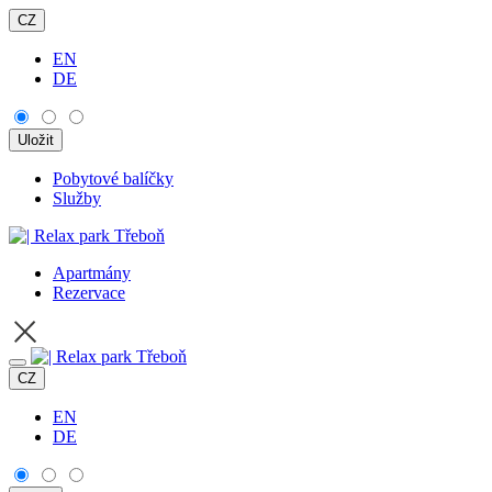
CZ
EN
DE
Pobytové balíčky
Služby
Apartmány
Rezervace
CZ
EN
DE