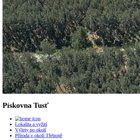
Pískovna Tusť
Lokalita a vyžití
Výlety po okolí
Příroda v okolí Třeboně