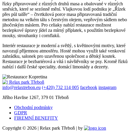
řízky připravované z různých druhů masa a obalované v různých
směsích, které se sezónně mění. Vlajkovou lodí podniku je „Řízek
přes půl talíře“ – čtvrtkilová porce masa připravovaná tradiční
metodou na velkém tálu s čerstvým olejem, vepřovým sádlem nebo
jihočeským máslem. Pro celiaky nabízí restaurace možnost
bezlepkové úpravy jídel za mírný příplatek, s použitím bezlepkové
mouky, strouhanky i cornflaků.
Interiér restaurace je moderní a světlý, s květinovými motivy, které
navozují příjemnou atmosféru. Hosté mohou využít také venkovní
zahrádku, salonek pro uzavřenou společnost a dětský koutek.
Restaurace je bezbariérová a vítá i návštěvníky se psy. Kromě řízků
nabízí i další české speciality, domácí limonády a dezerty.
info@relaxtrebon.eu
(+420) 732 114 005
facebook
instagram
Jiřího Havlise 1267, 379 01 Třeboň
Obchodní podmínky
GDPR
FIREMNÍ BENEFITY
Copyright © 2026 | Relax park Třeboň | by