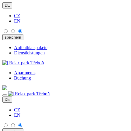
DE
CZ
EN
Aufenthlatspakete
Dienstleistungen
Apartments
Buchung
DE
CZ
EN