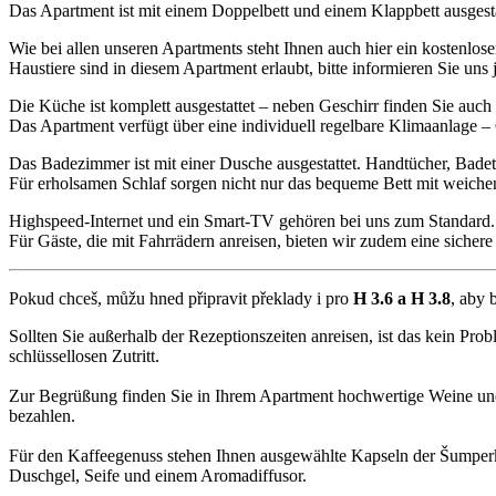
Das Apartment ist mit einem Doppelbett und einem Klappbett ausgestatt
Wie bei allen unseren Apartments steht Ihnen auch hier ein kostenlos
Haustiere sind in diesem Apartment erlaubt, bitte informieren Sie uns
Die Küche ist komplett ausgestattet – neben Geschirr finden Sie auc
Das Apartment verfügt über eine individuell regelbare Klimaanlage – 
Das Badezimmer ist mit einer Dusche ausgestattet. Handtücher, Badetü
Für erholsamen Schlaf sorgen nicht nur das bequeme Bett mit weiche
Highspeed-Internet und ein Smart-TV gehören bei uns zum Standard.
Für Gäste, die mit Fahrrädern anreisen, bieten wir zudem eine sicher
Pokud chceš, můžu hned připravit překlady i pro
H 3.6 a H 3.8
, aby 
Sollten Sie außerhalb der Rezeptionszeiten anreisen, ist das kein P
schlüssellosen Zutritt.
Zur Begrüßung finden Sie in Ihrem Apartment hochwertige Weine und
bezahlen.
Für den Kaffeegenuss stehen Ihnen ausgewählte Kapseln der Šumperk
Duschgel, Seife und einem Aromadiffusor.