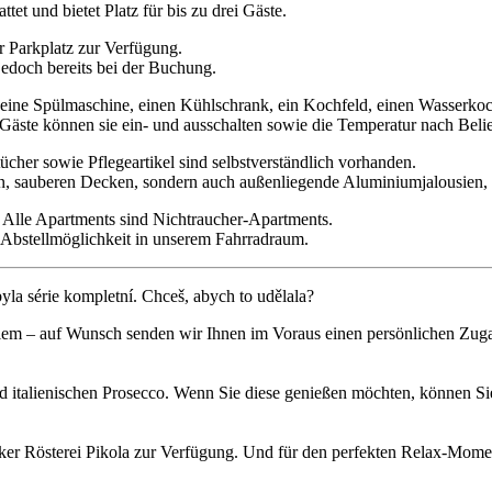
et und bietet Platz für bis zu drei Gäste.
er Parkplatz zur Verfügung.
 jedoch bereits bei der Buchung.
h eine Spülmaschine, einen Kühlschrank, ein Kochfeld, einen Wasserko
Gäste können sie ein- und ausschalten sowie die Temperatur nach Belie
cher sowie Pflegeartikel sind selbstverständlich vorhanden.
n, sauberen Decken, sondern auch außenliegende Aluminiumjalousien, 
 Alle Apartments sind Nichtraucher-Apartments.
e Abstellmöglichkeit in unserem Fahrradraum.
byla série kompletní. Chceš, abych to udělala?
roblem – auf Wunsch senden wir Ihnen im Voraus einen persönlichen Zu
 italienischen Prosecco. Wenn Sie diese genießen möchten, können S
er Rösterei Pikola zur Verfügung. Und für den perfekten Relax-Momen