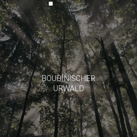
DE
CZ
EN
BOUBÍNISCHER
URWALD