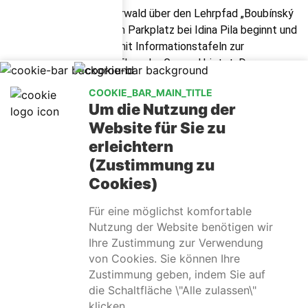
Besucher können den Urwald über den Lehrpfad „Boubínský
prales“ erkunden, der am Parkplatz bei Idina Pila beginnt und
eine einfache Strecke mit Informationstafeln zur
Geschichte, Fauna und Flora der Gegend bietet. Der
Höhepunkt des Ausflugs kann der Aufstieg zum
COOKIE_BAR_MAIN_TITLE
Aussichtsturm auf dem Boubín sein, von dem aus man bei
Um die Nutzung der
gutem Wetter atemberaubende Ausblicke auf die Gipfel des
Website für Sie zu
Böhmerwaldes und sogar die entfernten Alpen genießen
erleichtern
kann. Der Boubínische Urwald ist nicht nur ein Naturjuwel,
sondern auch ein Ort, der zum Nachdenken über das
(Zustimmung zu
Verhältnis zwischen Mensch und Natur anregt – er zeigt, wie
Cookies)
ein Wald aussieht, der über Jahrhunderte in seinem eigenen
Für eine möglichst komfortable
Tempo wächst, ohne Eingriffe der Zivilisation.
Nutzung der Website benötigen wir
Ihre Zustimmung zur Verwendung
von Cookies. Sie können Ihre
Zustimmung geben, indem Sie auf
info@relaxtrebon.eu
(+420) 732 114 005
facebook
die Schaltfläche \"Alle zulassen\"
instagram
klicken.