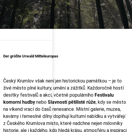
Der größte Urwald Mitteleuropas
Český Krumlov však není jen historickou památkou – je to
živé město plné kultury, umění a zážitků. Každoročně hostí
desítky festivalů a akcí, včetně populárního
Festivalu
komorní hudby
nebo
Slavností pětilisté růže
, kdy se město
na víkend vrací do časů renesance. Místní galerie, muzea,
kavárny i řemeslné dílny doplňují kulturní nabídku a vytvářejí
z Českého Krumlova místo, které nadchne nejen milovníky
historie, ale i každého, kdo hledá krásu, atmosféru a inspiraci